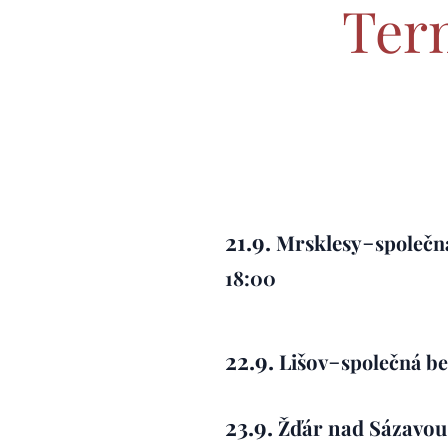
Term
-
21.9.
Mrsklesy
společn
18:00
-
22.9.
Lišov
společná b
23.9.
Žďár nad Sázavou