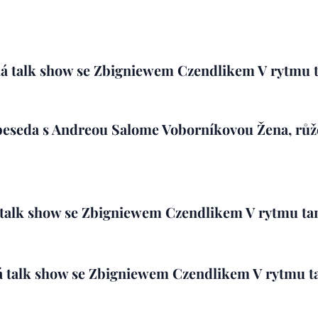
á talk show
se Zbigniewem Czendlikem
V rytmu t
eseda s Andreou Salome Voborníkovou Žena, růže,
 talk show
se Zbigniewem Czendlikem
V rytmu ta
á talk show
se Zbigniewem Czendlikem
V rytmu t