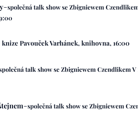
-
y
společná talk show
se Zbigniewem Czendlike
19:00
 knize Pavouček Varhánek, knihovna, 16:00
společná talk show
se Zbigniewem Czendlikem
V 
-
nštejnem
společná talk show
se Zbigniewem Cze