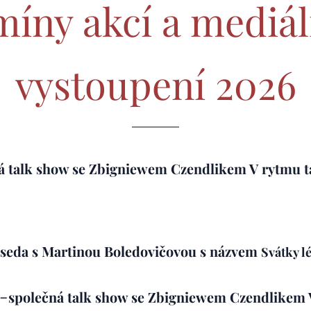
íny akcí a mediá
vystoupení 2026
á talk show
se Zbigniewem Czendlikem
V rytmu t
eseda s Martinou Boledovičovou s názvem
Svátky l
-
společná talk show
se Zbigniewem Czendlikem